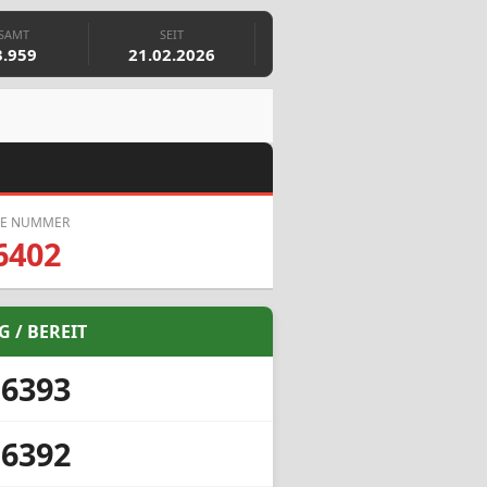
SAMT
SEIT
3.959
21.02.2026
E NUMMER
6402
G / BEREIT
16393
16392