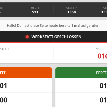
MIN
HEUTE
GESTERN
GE
4
531
1350
15
Hallo! Du hast diese Seite heute bereits
1 mal
aufgerufen.
WERKSTATT GESCHLOSSEN
STELLT
NÄCHST
0
01
EIT
FERTI
01
0
00
0