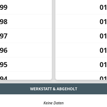
99
0
98
0
97
0
96
0
95
0
94
0
WERKSTATT & ABGEHOLT
91
0
Keine Daten