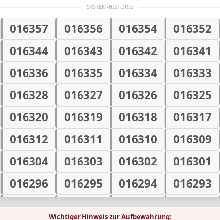
90
0
SYSTEM-HISTORIE
80
0
016357
016356
016354
016352
016344
016343
016342
016341
79
0
016336
016335
016334
016333
78
0
016328
016327
016326
016325
77
0
016320
016319
016318
016317
016312
016311
016310
016309
76
0
016304
016303
016302
016301
66
0
016296
016295
016294
016293
62
0
016288
016287
016286
016285
Wichtiger Hinweis zur Aufbewahrung: