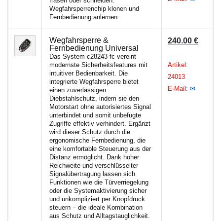
fräsen oder schneiden.
Wegfahrsperrenchip klonen und
Fernbedienung anlernen.
Wegfahrsperre &
240.00 €
Fernbedienung Universal
Das System c28243-fc vereint
modernste Sicherheitsfeatures mit
Artikel:
intuitiver Bedienbarkeit. Die
24013
integrierte Wegfahrsperre bietet
E-Mail:
✉
einen zuverlässigen
Diebstahlschutz, indem sie den
Motorstart ohne autorisiertes Signal
unterbindet und somit unbefugte
Zugriffe effektiv verhindert. Ergänzt
wird dieser Schutz durch die
ergonomische Fernbedienung, die
eine komfortable Steuerung aus der
Distanz ermöglicht. Dank hoher
Reichweite und verschlüsselter
Signalübertragung lassen sich
Funktionen wie die Türverriegelung
oder die Systemaktivierung sicher
und unkompliziert per Knopfdruck
steuern – die ideale Kombination
aus Schutz und Alltagstauglichkeit.