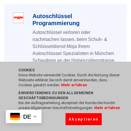
Autoschlüssel
Programmierung
Autoschlüssel verloren oder
nachmachen lassen, beim Schuh- &
Schlüsseldienst Moja Ihrem
Autoschlüssel Spezialisten in München
Schwabing an der Hohenzollernstrasse,
sind Sie genau richtig.
COOKIES
Diese Website verwendet Cookies. Durch die Nutzung dieser
Webseite erklären Sie sich damit einverstanden, dass
Wir haben für die meisten Probleme eine
Cookies gesetzt werden.
Mehr erfahren
schnelle und günstige Lösung.
EINVERSTÄNDNIS ZU DEN ALLGEMEINEN
GESCHÄFTSBEDINGUNGEN
Wenn Sie einen neuen Autoschlüssel
Bei der Auftragserteilung akzeptiert der Kunde/die Kundin
unsere Allgemeinen Geschäftsbedingungen.
Mehr erfahren
brauchen, werden Sie bei uns gut
DE
bedient. Viele Autoschlüssel können bei
Akzeptieren
Schuh- & Schlüsseldienst Moja
nachgemacht werden.