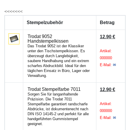
<<<<<<<
Stempelzubehör
Betrag
Trodat 9052
12.90 €
Handstempelkissen
Das Trodat 9052 ist der Klassiker
unter den Tischstempelkissen. Es
Artikel:
überzeugt durch Langlebigkeit,
000000
saubere Handhabung und ein extrem
E-Mail:
✉
scharfes Abdruckbild. Ideal für den
täglichen Einsatz in Büro, Lager oder
Verwaltung.
Trodat Stempelfarbe 7011
12.90 €
Sorgen Sie für langanhaltende
Präzision. Die Trodat 7011
Artikel:
Stempelfarbe garantiert randscharfe
Abdrücke, ist dokumentenecht nach
000000
DIN ISO 14145-2 und perfekt für alle
E-Mail:
✉
handgeführten Gummistempel
geeignet.