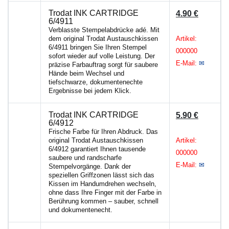
Trodat INK CARTRIDGE
4.90 €
6/4911
Verblasste Stempelabdrücke adé. Mit
dem original Trodat Austauschkissen
Artikel:
6/4911 bringen Sie Ihren Stempel
000000
sofort wieder auf volle Leistung. Der
E-Mail:
✉
präzise Farbauftrag sorgt für saubere
Hände beim Wechsel und
tiefschwarze, dokumentenechte
Ergebnisse bei jedem Klick.
Trodat INK CARTRIDGE
5.90 €
6/4912
Frische Farbe für Ihren Abdruck. Das
original Trodat Austauschkissen
Artikel:
6/4912 garantiert Ihnen tausende
000000
saubere und randscharfe
E-Mail:
✉
Stempelvorgänge. Dank der
speziellen Griffzonen lässt sich das
Kissen im Handumdrehen wechseln,
ohne dass Ihre Finger mit der Farbe in
Berührung kommen – sauber, schnell
und dokumentenecht.